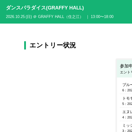
ダンスパラダイス(GRAFFY HALL)
2026.10.25 (日) ＠ GRAFFY HALL（住之江） ｜ 13:00〜18:00
エントリー状況
参加
エントリ
ブル
6：202
トモ
5：202
エヌ
4：202
ミッ
3：202