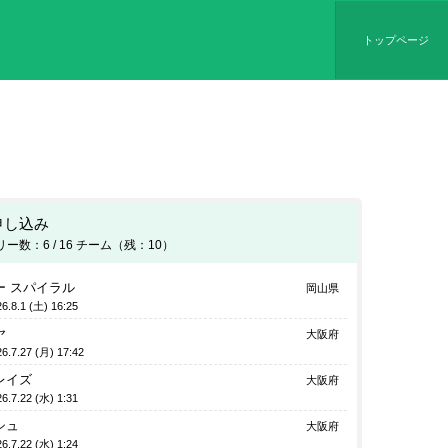
トップページ
申し込み
ー数：6 / 16 チーム（残：10）
ー スパイラル
岡山県
6.8.1 (土) 16:25
ヤ
大阪府
6.7.27 (月) 17:42
レイズ
大阪府
6.7.22 (水) 1:31
シュ
大阪府
6.7.22 (水) 1:24