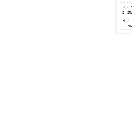
スマ
2：202
イオ
1：202