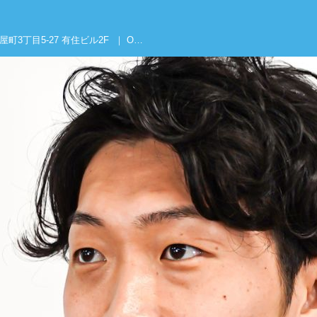
2026.5.16 (土) ＠ パワームーブ大阪 光明池校 〒594-0031 大阪府和泉市伏屋町3丁目5-27 有住ビル2F ｜ OPEN 11:00 ／ CLOSE 13:00